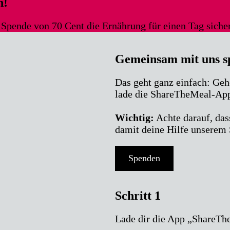
n!
Spende von 70 Cent die Ernährung für einen Tag sicher
Gemeinsam mit uns s
Das geht ganz einfach: Geh
lade die ShareTheMeal-App
Wichtig:
Achte darauf, da
damit deine Hilfe unserem 
Spenden
Schritt 1
Lade dir die App „ShareTh