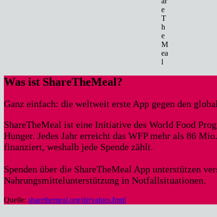
ar
e
T
h
e
M
ea
l
Was ist ShareTheMeal?
Ganz einfach: die weltweit erste App gegen den globa
ShareTheMeal ist eine Initiative des World Food Pr
Hunger. Jedes Jahr erreicht das WFP mehr als 86 Mi
finanziert, weshalb jede Spende zählt.
Spenden über die ShareTheMeal App unterstützen ver
Nahrungsmittelunterstützung in Notfallsituationen.
Quelle:
sharethemeal.org/de/values.html