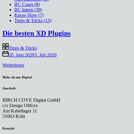
BC Cases (8)
BC Intern (39)
Know How (7)
Tipps & Tricks (13)
Die besten XD Plugins
Tipps & Tricks
20. Juni 2020
3. Juli 2020
„Die
Weiterlesen
besten
XD
Mehr als nur Digital.
Plugins“
Anschrift
BIRCH COVE Digital GmbH
c/o Design Offices
Am Kabellager 11
51063 Köln
Kontakt