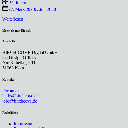
BC Intern
27. März 2020
6. Juli 2020
„Seilbahn“
Weiterlesen
Mehr als nur Digital.
Anschrift
BIRCH COVE Digital GmbH
c/o Design Offices
Am Kabellager 11
51063 Köln
Kontakt
Formular
hallo@birchcove.de
jobs@birchcove.de
Rechtliches
Impressum