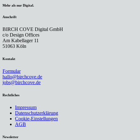
Mehr als nur Digital.
Anschrift
BIRCH COVE Digital GmbH
c/o Design Offices
Am Kabellager 11
51063 Köln
Kontakt
Formular
hallo@birchcove.de
jobs@birchcove.de
Rechtliches
Impressum
Datenschutzerklärung
Cookie-Einstellungen
AGB
Newsletter